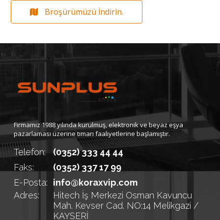
Broşürümüzü İndirin.
Firmamız 1988 yılında kurulmuş, elektronik ve beyaz eşya
pazarlaması üzerine tımarı faaliyetlerine başlamıştır.
Telefon:
(0352) 333 44 44
Faks:
(0352) 337 17 99
E-Posta:
info@koraxvip.com
Adres:
Hitech İş Merkezi Osman Kavuncu
Mah. Kevser Cad. NO:14 Melikgazi /
KAYSERİ