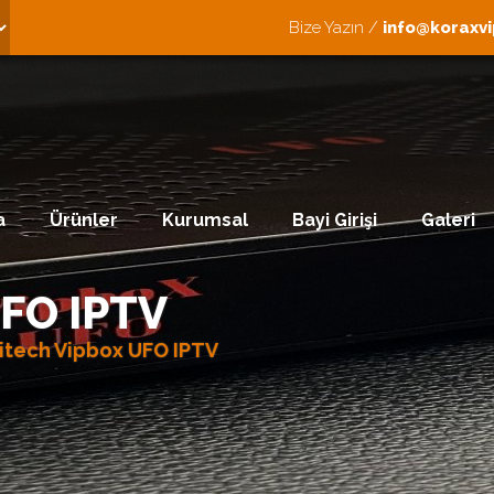
Bize Yazın /
info@koraxv
a
Ürünler
Kurumsal
Bayi Girişi
Galeri
UFO IPTV
itech Vipbox UFO IPTV