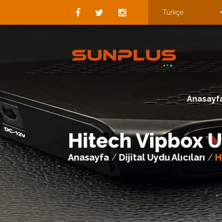
Anasayf
Hitech Vipbox 
Anasayfa
/
Dijital Uydu Alıcıları
/
H