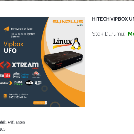
HITECH VIPBOX UF
Stok Durumu:
M
ahili wifi anten
265