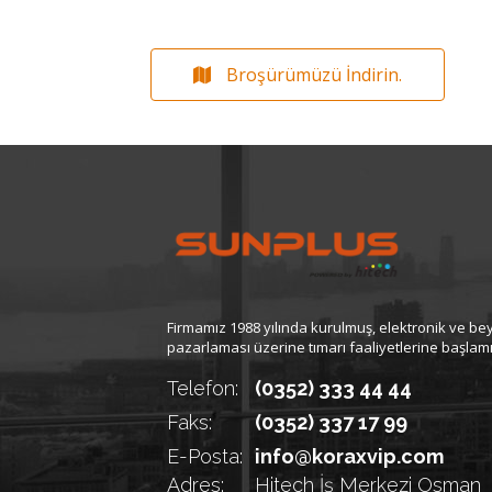
Broşürümüzü İndirin.
Firmamız 1988 yılında kurulmuş, elektronik ve be
pazarlaması üzerine tımarı faaliyetlerine başlamış
Telefon:
(0352) 333 44 44
Faks:
(0352) 337 17 99
E-Posta:
info@koraxvip.com
Adres:
Hitech İş Merkezi Osman