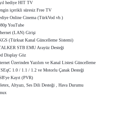
yıl hediye HIT TV
engin içerikli süresiz Free TV
ediye Online Cinema (TürkVod vb.)
080p YouTube
thernet (LAN) Girişi
KGS (Türksat Kanal Güncelleme Sistemi)
TALKER STB EMU Arayüz Desteği
ed Display Göz
nternet Üzerinden Yazılım ve Kanal Listesi Güncelleme
İSEqC 1.0 / 1.1 / 1.2 ve Motorlu Çanak Desteği
SB'ye Kayıt (PVR)
eletex, Altyazı, Ses Dili Desteği , Hava Durumu
inux