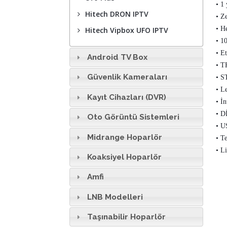
•
1 
Hitech DRON IPTV
• Z
• H
Hitech Vipbox UFO IPTV
• 1
• E
Android TV Box
• T
Güvenlik Kameraları
• S
• L
Kayıt Cihazları (DVR)
• İ
• D
Oto Görüntü Sistemleri
• U
Midrange Hoparlör
• T
• L
Koaksiyel Hoparlör
Amfi
LNB Modelleri
Taşınabilir Hoparlör